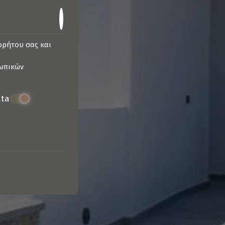
ορρήτου σας και
ωπικών
ata